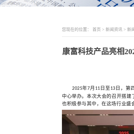
您现在的位置：
首页
>
新闻资讯
>
新
康富科技产品亮相20
年
月
日至
日，
第
2025
7
11
13
中
心举办。本次大会的召开搭建
也积极参与其中，在这场行业盛