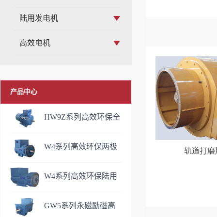
陆用发电机
高效电机
产品中心
HW9Z系列高效环保全
...
封闭轴带发电机
W4系列高效环保两极
轨道打磨
...
陆用发电机
该产品为公司特种电机产品，
W4系列高效环保陆用
在保证产品的性能和质量的前
...
提下，针对客户的特殊要求设
发电机
该系列产品为公司常规电机产
计方案，满足客户的个性化需
GW5系列永磁励磁高
品，符合国际标准IEC IEC-
求。该发电机在普通轴带发电