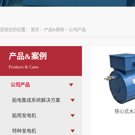
您现在的位置：
首页
>
产品&案例
>
公司产品
产品&案例
Products & Cases
公司产品
船电集成系统解决方案
铁心式水
船用发电机
特种发电机