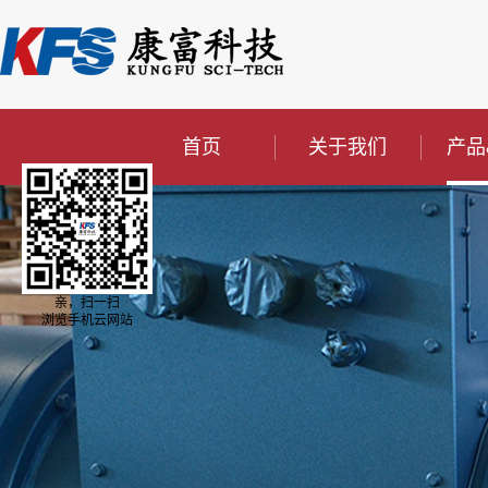
首页
关于我们
产品
亲，扫一扫
浏览手机云网站