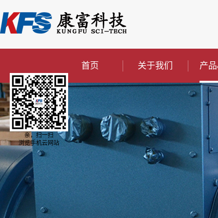
首页
关于我们
产品
亲，扫一扫
浏览手机云网站