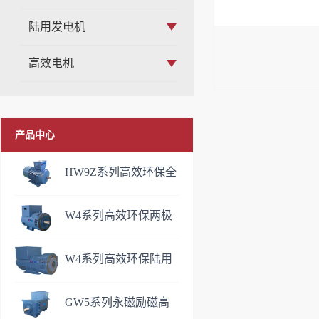
陆用发电机
高效电机
产品中心
HW9Z系列高效环保全
...
封闭轴带发电机
W4系列高效环保两极
...
陆用发电机
该产品为公司特种电机产品，
W4系列高效环保陆用
在保证产品的性能和质量的前
...
提下，针对客户的特殊要求设
发电机
该系列产品为公司常规电机产
计方案，满足客户的个性化需
GW5系列永磁励磁高
品，符合国际标准IEC IEC-
求。该发电机在普通轴带发电