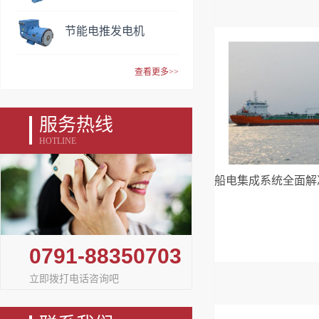
22,CSA C22-100和AS1359的要
...
提下，针对客户的特殊要求设
机
该产品为公司特种电机产品，
求，并符合
计方案，满足客户的个性化需
节能电推发电机
在保证产品的性能和质量的前
GB7060,GB/T12975中国船级
求。■该发电机采用高性能材
...
提下，针对客户的特殊要求设
社《钢质海船入级规范》的规
该产品为公司特种电机产品，
料应用技术、分数槽定子绕组
计方案，满足客户的个性化需
查看更多>>
定，具有启动非线性负载能力
在保证产品的性能和质量的前
技术，体积小、重量轻、推动
求。 该发电机可在车辆行驶
强等显著优势。■励磁系统：
提下，针对客户的特殊要求设
比大，在额定转速6000r/min，
该产品为公司特种电机产品，
或停车状态下，持续向电器设
本系列发电机励磁系统以三次
计方案，满足客户的个性化需
能稳定输出频率为400Hz、电
服务热线
在保证产品的性能和质量的前
备、照明系统、工程设备等提
谐波励磁为主，也可根据需求
求。该发电机能广泛应用在空
压为400V的电能。可以与微小
HOTLINE
提下，针对客户的特殊要求设
供稳定的供电。该发电机与普
提供基波+谐波励磁系统、永
气环境恶劣的化工厂、火电厂
型涡喷发动机组成发电机组，
计方案，满足客户的个性化需
通发电机不同：普通发电机采
磁励磁系统和基波励磁系统。
等地区，并能长期稳定运行，
作为航空航天、军工装备、无
求。■该发电机的空载线电压
用燃油动力，使用时必须停
船电集成系统全面解决
■绝缘等级：本系列发电机均
解决传统发电机在复杂恶劣环
人机等高精端领域的主用电源
波形畸变率只有0.87%，并且
车，并且会产生大量的废气和
采用H级绝缘。■频率和电压：
境下无法长期使用的问题。在
或备用电源。
品
有效的削弱非线性负载无线电
噪音；而取力式发电机安装在
本系列发电机的额定频率为
保证发电机性能的前提下，将
干扰，可满足船舶电力推进系
汽车发动机的机舱内，由汽车
50Hz，额定电压400V，根据
防护等级提升至IP55，保护发
统对电源性能的要求。该系列
0791-88350703
发动机提供动力，不仅减少了
用户要求，也可制成60Hz、
电机内部结构不受空气中有害
产品应用领域十分广泛，可作
空间占用，而且不论是从震
400V、480V或其他电制产
物质的腐蚀，延长发电机产品
立即拨打电话咨询吧
为船舶电力推进系统的主用电
动、噪音、废气、节能等方面
品。■功率因数：本系列发电
使用寿命，满足客户的需求。
源，也可作为楼宇、电信、油
均大幅领先普通发电机。
机设计用0.8(滞后)和1功率因