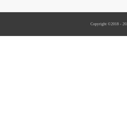
Copyright ©2018