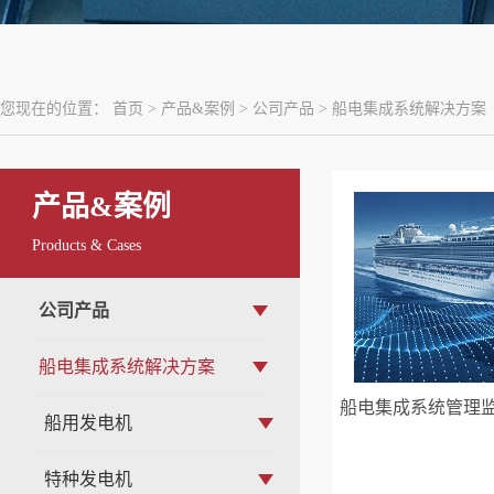
您现在的位置：
首页
>
产品&案例
>
公司产品
>
船电集成系统解决方案
产品&案例
Products & Cases
公司产品
船电集成系统解决方案
船电集成系统管理
船用发电机
理系统—子系
特种发电机