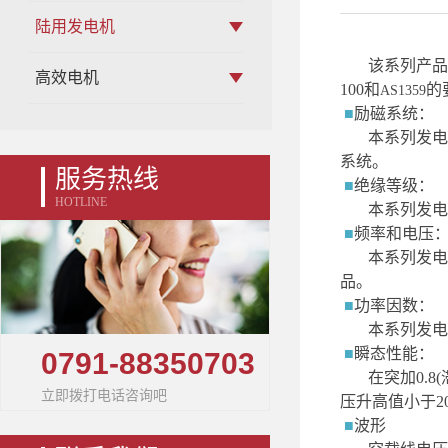
陆用发电机
该系列产品
高效电机
100
和
的
AS1359
■
励磁系统：
本系列发电
系统。
服务热线
■
绝缘等级：
HOTLINE
本系列发电
■
频率和电压
本系列发电
品。
■
功率因数：
本系列发电
■
瞬态性能：
0791-88350703
在突加
0
.
8
立即拨打电话咨询吧
压升高值小于
2
■
波形