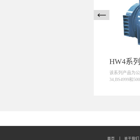
HW4系
该系列产品为公司
34,BS4999和500
,NEMA MG1-2
GB7060,GB
定，具有启动非
本系列发电机励
求提供基波+谐
统。 ■绝缘等
首页
关于我们