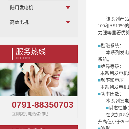
陆用发电机
该系列产品
高效电机
100
和
AS1359
力强等显著优
■
励磁系统：
服务热线
本系列发电
HOTLINE
系统。
■
绝缘等级：
本系列发电机
■
频率和电压：
本系列发电机
■
功率因数：
本系列发电
0791-88350703
■
瞬态性能
立即拨打电话咨询吧
在突加
0
.
8
升高值小于
20
■
波形