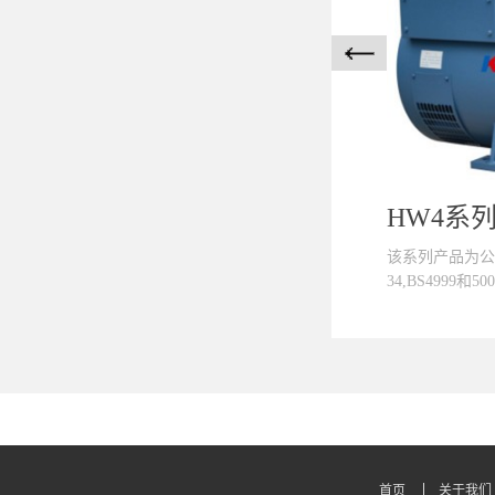
该系列产品为公司
34,BS4999和50
22,ISO8528.
GB7060,GB
定，具有启动非
本系列发电机励
求提供基波+谐
统。■绝缘等级
首页
关于我们