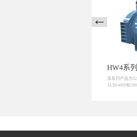
HW4系
该系列产品为公司
34,BS4999和500
,NEMA MG1-2
GB7060,GB
定，具有启动非
本系列发电机励
求提供基波+谐