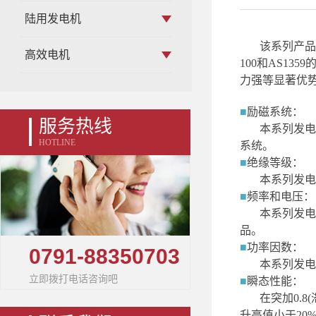
陆用发电机
该系列产品
高效电机
100
和
AS1359
力强等显著优
■
励磁系统：
服务热线
本系列发电
HOTLINE
系统。
■
绝缘等级：
本系列发电
■
频率和电压：
本系列发电
品。
■
功率因数：
0791-88350703
本系列发电
立即拨打电话咨询吧
■
瞬态性能：
在突加
0
.
8
升高值小于
20