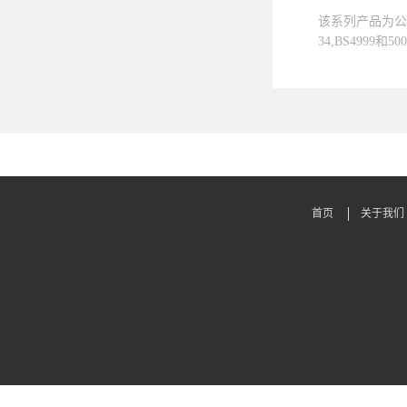
该系列产品为公司
34,BS4999和500
,NEMA MG1-2
GB7060,GB
定，具有启动非
本系列发电机励
求提供基波+谐
统。■绝缘等级
首页
关于我们
电压： 本系列
400V，根据用户
他电制产品。■
1功率因数。对
计。■瞬态性能
时电压降小于15
载时瞬时电压升
形空载线电压波
数THF小于2
范围为额定电压的