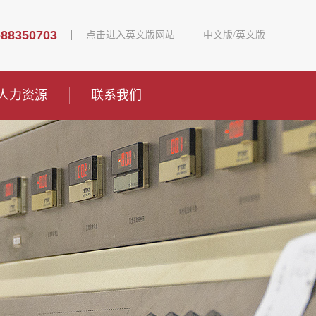
-88350703
点击进入英文版网站
中文版
/
英文版
人力资源
联系我们