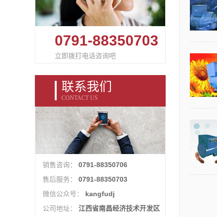
0791-88350703
立即拨打电话咨询吧
联系我们
CONTACT US
0791-88350706
销售咨询：
0791-88350703
售后服务：
kangfudj
微信公众号：
江西省南昌经济技术开发区
公司地址：