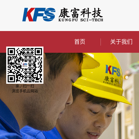
首页
关于我们
亲，扫一扫
浏览手机云网站